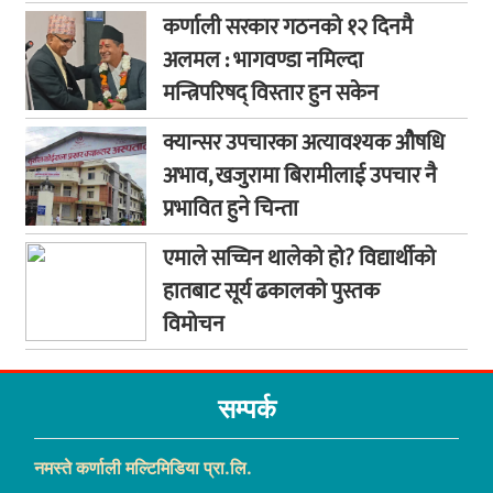
कर्णाली सरकार गठनको १२ दिनमै
अलमल : भागवण्डा नमिल्दा
मन्त्रिपरिषद् विस्तार हुन सकेन
क्यान्सर उपचारका अत्यावश्यक औषधि
अभाव, खजुरामा बिरामीलाई उपचार नै
प्रभावित हुने चिन्ता
एमाले सच्चिन थालेको हो? विद्यार्थीको
हातबाट सूर्य ढकालको पुस्तक
विमोचन
सम्पर्क
नमस्ते कर्णाली मल्टिमिडिया प्रा.लि.