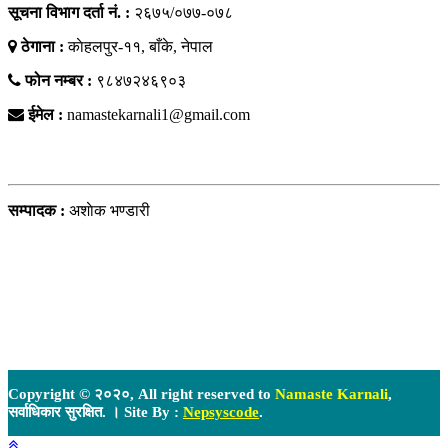
सूचना विभाग दर्ता नं. :
२६७५/०७७-०७८
ठेगाना :
काेहलपुर-११, बाँके, नेपाल
फोन नम्बर :
९८४७२४६९०३
ईमेल :
namastekarnali1@gmail.com
हाम्राे टिम
सम्पादक :
अशाेक भण्डारी
Copyright © २०२०, All right reserved to
Namaste Karnali
,
सर्वाधिकार सुरक्षित. । Site By :
Nepsyscode
.