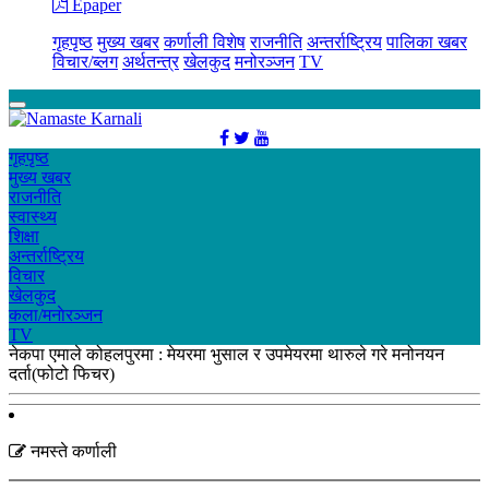
Epaper
गृहपृष्ठ
मुख्य खबर
कर्णाली विशेष
राजनीति
अन्तर्राष्ट्रिय
पालिका खबर
विचार/ब्लग
अर्थतन्त्र
खेलकुद
मनोरञ्जन
TV
गृहपृष्ठ
मुख्य खबर
राजनीति
स्वास्थ्य
शिक्षा
अन्तर्राष्ट्रिय
विचार
खेलकुद
कला/मनाेरञ्जन
TV
नेकपा एमाले कोहलपुरमा : मेयरमा भुसाल र उपमेयरमा थारुले गरे मनोनयन
दर्ता(फोटो फिचर)
नमस्ते कर्णाली