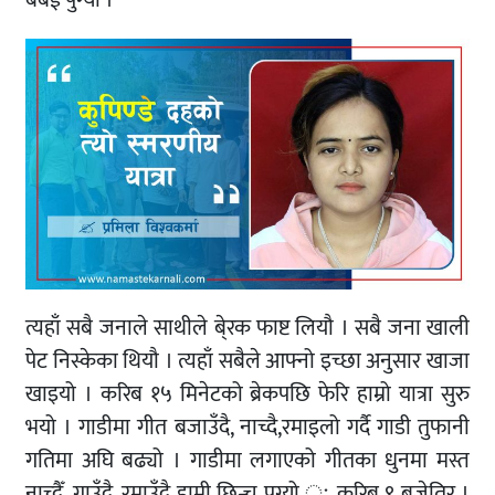
बबई पुग्यो ।
त्यहाँ सबै जनाले साथीले बे्रक फाष्ट लियौ । सबै जना खाली
पेट निस्केका थियौ । त्यहाँ सबैले आफ्नो इच्छा अनुसार खाजा
खाइयो । करिब १५ मिनेटको ब्रेकपछि फेरि हाम्रो यात्रा सुरु
भयो । गाडीमा गीत बजाउँदै, नाच्दै,रमाइलो गर्दै गाडी तुफानी
गतिमा अघि बढ्यो । गाडीमा लगाएको गीतका धुनमा मस्त
नाच्दैँ, गाउँदै, रमाउँदै हामी छिन्चु पुग्यो ः करिब ९ बजेतिर ।