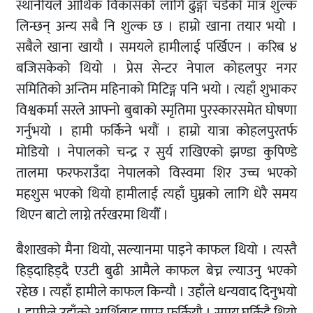
स्थानीयले आर्थिक विकासको लागि ढुङ्गा चडेको मात्र शुल्क
लिन्छन् अन्य सबै नि शुल्क छ । हाम्रो खाना तयार भयो ।
सबैले खाना खायौ । समयले हामीलाई पर्खिएन । करिब ४
बजिसकेको थियो । प्रेस सेन्टर नेपाल कोहलपुर नगर
समितिको अन्तिम महिनाको मिटिङ्ग पनि भयो । त्यहाँ शुभाकर
विश्वकर्मा सरले आफ्नो बुबाको स्मृतिमा पुरस्कारसमेत घोषणा
गर्नुभयो । हामी फर्किने भयौं । हाम्रो यात्रा कोहलपुरतर्फ
मोडियो । नेपालको चन्द्र र सुर्य राखिएको झण्डा कुपिण्डे
तालमा फरफराउँदा नेपालको विस्वमा शिर उच्च भएको
महशुस भएको थियो हामीलाई त्यहाँ घुम्नको लागि धेरै समय
थिएन बाटो लाग्ने तर्रखरमा थियौँ ।
बैशाखको मैना थियो, सल्यानमा पाइने काफल थियो । त्यस्तै
हिड्दाहिड्दै एउटी बुढी आमैले काफल बेच्न ल्याउनु भएको
रहेछ । त्यहाँ हामीले काफल किन्यौ । उहाँले धन्यवाद दिनुभयो
। हामीले उहाँको आर्शिवाद पाएर फर्कियौ । समय घर्किदै थियो