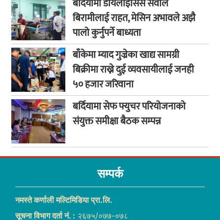
बर्दियामा डायलाइसिस सेवाले
बिरामीलाई राहत, मेसिन अभावले अझै
पालो कुर्नुपर्ने बाध्यता
बाँकेमा म्याद गुज्रेका खाद्य सामग्री
बिक्रीमा राख्ने दुई व्यवसायीलाई जनही
५० हजार जरिवाना
बर्दियामा सेफ फ्युचर परियोजनाको
संयुक्त समीक्षा बैठक सम्पन्न
सम्पर्क
नमस्ते कर्णाली मल्टिमिडिया प्रा.लि.
सूचना विभाग दर्ता नं. :
२६७५/०७७-०७८