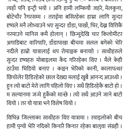
त्यहाँ पनि इन्ट्री भयो । अनि हामी लम्कियौ जहरे, मेलकुना,
बोटेचौर रैगरसम्म । तराईमा बसिरहेका हाम्रा लागि सुन्दर
दृष्यले मनै लोभ्याउने भए सुन्दर डाँडा, पाखाँ, भिर, देख्न वित्तिकै
नरमाउने मानिस कमै होलान् । छिन्चुदेखि चार किलोमीटर
अगाडिबाट वारिपारि, डाँडापाखा बीचमा सलल बगेको भेरि
नदीले हाम्रो यात्रालाई थप रोमाञ्चक बनायाो । साथीहरुले
सुन्दर दृष्यहरु मोबाइलमा कैद गरिरहेका थिए । मैले केही
ठाउँमा भिडियो बनाए । कञ्चन भेरिको कानी, कालापत्थर
छिचोलेर हिडिरहेको छाल देख्दा मलाई खुबै आनन्द आउथ्यो ।
हुन त्यो बाटो मेरो लागि पहिलो थिए । सधै हिडिरहेकै बाटो हो ।
म सल्यानमा जन्मे हुर्केको मान्छे । त्यो सधै आउने जाने बाटो
थियो । तर यो यात्रा भने विशेष थियो ।
विभिन्न जिल्लाका साथीहरु थिए यात्रामा । रमाइलोको बीच
हामी पुग्यो भेरि नदिको किनारै किनार रहेका बालुवा संग्रही ।