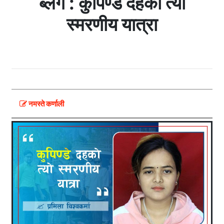
ब्लग : कुपिण्डे दहको त्यो
स्मरणीय यात्रा
नमस्ते कर्णाली