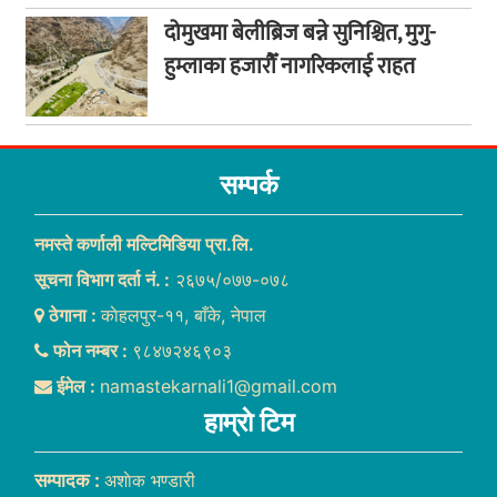
दोमुखमा बेलीब्रिज बन्ने सुनिश्चित, मुगु-
हुम्लाका हजारौँ नागरिकलाई राहत
सम्पर्क
नमस्ते कर्णाली मल्टिमिडिया प्रा.लि.
सूचना विभाग दर्ता नं. :
२६७५/०७७-०७८
ठेगाना :
काेहलपुर-११, बाँके, नेपाल
फोन नम्बर :
९८४७२४६९०३
ईमेल :
namastekarnali1@gmail.com
हाम्राे टिम
सम्पादक :
अशाेक भण्डारी