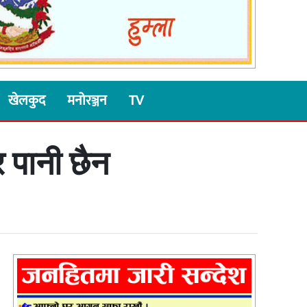
खेलकुद
मनोरञ्जन
TV
 पानी छैन