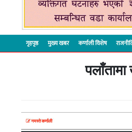
गृहपृष्ठ
मुख्य खबर
कर्णाली विशेष
राजनीत
पलाँतामा
नमस्ते कर्णाली