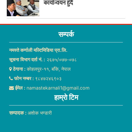
कार्यान्वयन हुँदै
सम्पर्क
नमस्ते कर्णाली मल्टिमिडिया प्रा.लि.
सूचना विभाग दर्ता नं. :
२६७५/०७७-०७८
ठेगाना :
काेहलपुर-११, बाँके, नेपाल
फोन नम्बर :
९८४७२४६९०३
ईमेल :
namastekarnali1@gmail.com
हाम्राे टिम
सम्पादक :
अशाेक भण्डारी