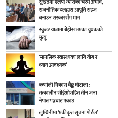
सुर्खेतमा एलपी ग्यासको चरम अभाव,
राजनीतिक दलद्वारा आपूर्ति सहज
बनाउन सरकारसँग माग
स्कुटर यात्रामा बेहोस भएका युवकको
मृत्यु
‘मानसिक स्वास्थ्यका लागि योग र
ध्यान आवश्यक’
कर्णाली विकास बैङ्क घोटाला :
तत्कालीन सीईओसहित तीन जना
नेपालगञ्जबाट पक्राउ
लुम्बिनीमा ‘एकीकृत सूचना पोर्टल’