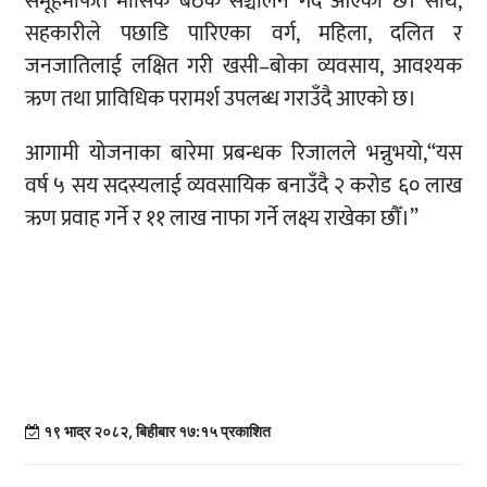
समूहमार्फत मासिक बैठक सञ्चालन गर्दै आएको छ। साथै,
सहकारीले पछाडि पारिएका वर्ग, महिला, दलित र
जनजातिलाई लक्षित गरी खसी–बोका व्यवसाय, आवश्यक
ऋण तथा प्राविधिक परामर्श उपलब्ध गराउँदै आएको छ।
आगामी योजनाका बारेमा प्रबन्धक रिजालले भन्नुभयो,“यस
वर्ष ५ सय सदस्यलाई व्यवसायिक बनाउँदै २ करोड ६० लाख
ऋण प्रवाह गर्ने र ११ लाख नाफा गर्ने लक्ष्य राखेका छौँ।”
१९ भाद्र २०८२, बिहीबार १७:१५ प्रकाशित