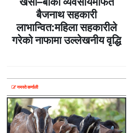
खसी–बोका व्यवसायमार्फत
बैजनाथ सहकारी
लाभान्वित:महिला सहकारीले
गरेको नाफामा उल्लेखनीय वृद्धि
नमस्ते कर्णाली