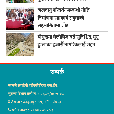
जलवायु परिवर्तनसम्बन्धी नीति
निर्माणमा सहकार्य र युवाको
सहभागितामा जोड
दोमुखमा बेलीब्रिज बन्ने सुनिश्चित, मुगु-
हुम्लाका हजारौँ नागरिकलाई राहत
सम्पर्क
नमस्ते कर्णाली मल्टिमिडिया प्रा.लि.
सूचना विभाग दर्ता नं. :
२६७५/०७७-०७८
ठेगाना :
काेहलपुर-११, बाँके, नेपाल
फोन नम्बर :
९८४७२४६९०३