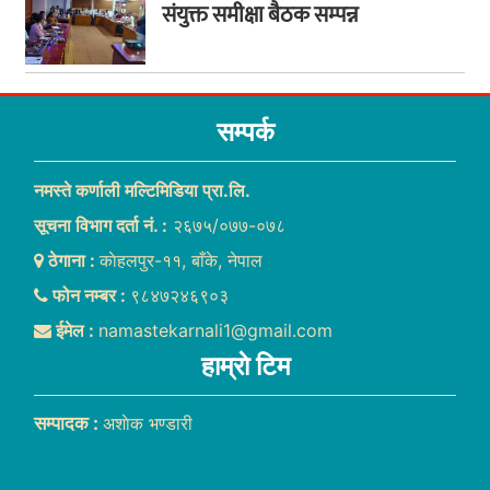
संयुक्त समीक्षा बैठक सम्पन्न
सम्पर्क
नमस्ते कर्णाली मल्टिमिडिया प्रा.लि.
सूचना विभाग दर्ता नं. :
२६७५/०७७-०७८
ठेगाना :
काेहलपुर-११, बाँके, नेपाल
फोन नम्बर :
९८४७२४६९०३
ईमेल :
namastekarnali1@gmail.com
हाम्राे टिम
सम्पादक :
अशाेक भण्डारी