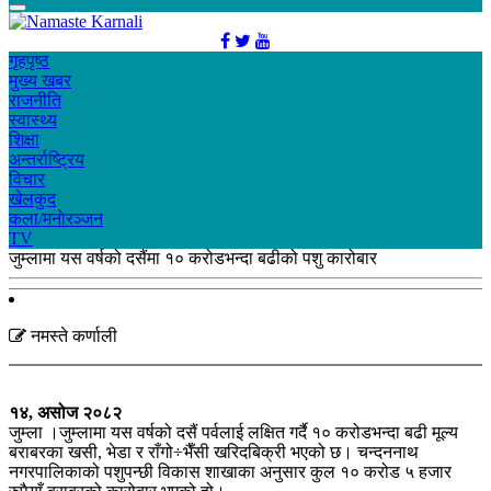
गृहपृष्ठ
मुख्य खबर
राजनीति
स्वास्थ्य
शिक्षा
अन्तर्राष्ट्रिय
विचार
खेलकुद
कला/मनाेरञ्जन
TV
जुम्लामा यस वर्षको दसैंमा १० करोडभन्दा बढीको पशु कारोबार
नमस्ते कर्णाली
१४, असोज २०८२
जुम्ला ।जुम्लामा यस वर्षको दसैं पर्वलाई लक्षित गर्दै १० करोडभन्दा बढी मूल्य
बराबरका खसी, भेडा र राँगो÷भैँसी खरिदबिक्री भएको छ। चन्दननाथ
नगरपालिकाको पशुपन्छी विकास शाखाका अनुसार कुल १० करोड ५ हजार