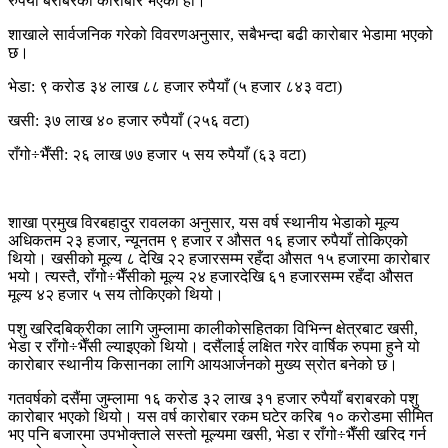
रुपैयाँ बराबरको कारोबार भएको हो।
शाखाले सार्वजनिक गरेको विवरणअनुसार, सबैभन्दा बढी कारोबार भेडामा भएको
छ।
भेडा: ९ करोड ३४ लाख ८८ हजार रुपैयाँ (५ हजार ८४३ वटा)
खसी: ३७ लाख ४० हजार रुपैयाँ (२५६ वटा)
राँगो÷भैँसी: २६ लाख ७७ हजार ५ सय रुपैयाँ (६३ वटा)
शाखा प्रमुख विरबहादुर रावलका अनुसार, यस वर्ष स्थानीय भेडाको मूल्य
अधिकतम २३ हजार, न्यूनतम ९ हजार र औसत १६ हजार रुपैयाँ तोकिएको
थियो। खसीको मूल्य ८ देखि २२ हजारसम्म रहँदा औसत १५ हजारमा कारोबार
भयो। त्यस्तै, राँगो÷भैँसीको मूल्य २४ हजारदेखि ६१ हजारसम्म रहँदा औसत
मूल्य ४२ हजार ५ सय तोकिएको थियो।
पशु खरिदबिक्रीका लागि जुम्लामा कालीकोसहितका विभिन्न क्षेत्रबाट खसी,
भेडा र राँगो÷भैँसी ल्याइएको थियो। दसैंलाई लक्षित गरेर वार्षिक रुपमा हुने यो
कारोबार स्थानीय किसानका लागि आयआर्जनको मुख्य स्रोत बनेको छ।
गतवर्षको दसैंमा जुम्लामा १६ करोड ३२ लाख ३१ हजार रुपैयाँ बराबरको पशु
कारोबार भएको थियो। यस वर्ष कारोबार रकम घटेर करिब १० करोडमा सीमित
भए पनि बजारमा उपभोक्ताले सस्तो मूल्यमा खसी, भेडा र राँगो÷भैँसी खरिद गर्न