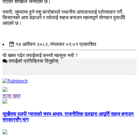
पाएको शाखाले जनाएको छ।
यसरी, जुम्लामा हुने पशु कारोबारले स्थानीय उत्पादनलाई प्रोत्साहन गर्ने,
किसानको आय बढाउने र पर्वलाई सहज बनाउन महत्वपूर्ण योगदान पुर्‍याउँदै
आएको छ।
१४ आश्विन २०८२, मंगलवार ०९:०१ प्रकाशित
यो खबर पढेर तपाईलाई कस्तो महसुस भयो ?
तपाईको प्रतिक्रिया दिनुहोस्
ताजा खबर
सुर्खेतमा एलपी ग्यासको चरम अभाव, राजनीतिक दलद्वारा आपूर्ति सहज बनाउन
सरकारसँग माग