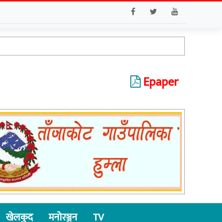
Epaper
खेलकुद
मनोरञ्जन
TV