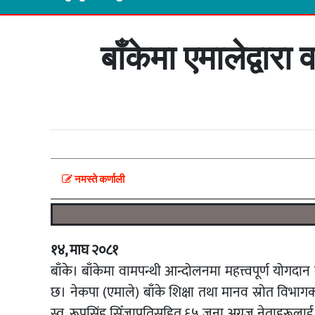
बाँकेमा एमालेद्वा
नमस्ते कर्णाली
१४, माघ २०८१
बाँके। बाँकेमा वामपन्थी आन्दोलनमा महत्त्वपूर्ण योगदा
छ। नेकपा (एमाले) बाँके शिक्षा तथा मानव स्रोत विभा
स्व. रूपसिंह सिँजापतिसहित ६५ जना अग्रज नेताहरूलाई 