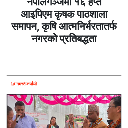
नेपालगञ्जमा १६ हप्ते
आइपिएम कृषक पाठशाला
समापन, कृषि आत्मनिर्भरतातर्फ
नगरको प्रतिबद्धता
नमस्ते कर्णाली