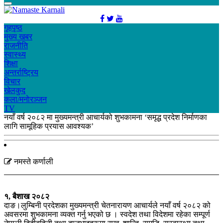
गृहपृष्ठ
मुख्य खबर
राजनीति
स्वास्थ्य
शिक्षा
अन्तर्राष्ट्रिय
विचार
खेलकुद
कला/मनाेरञ्जन
TV
नयाँ वर्ष २०८२ मा मुख्यमन्त्री आचार्यको शुभकामना ‘समृद्ध प्रदेश निर्माणका
लागि सामूहिक प्रयास आवश्यक’
नमस्ते कर्णाली
१, बैशाख २०८२
दाङ।लुम्बिनी प्रदेशका मुख्यमन्त्री चेतनारायण आचार्यले नयाँ वर्ष २०८२ को
अवसरमा शुभकामना व्यक्त गर्नु भएको छ । स्वदेश तथा विदेशमा रहेका सम्पूर्ण