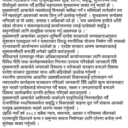
नेपाली दिदीबहिनी तथा दाजुभाइहरूमा सुख, शान्ति, समृद्धि, सुस्वास्थ्य तथा
दीर्घायुको कामना गर्दै हार्दिक मङ्गलमय शुभकामना व्यक्त गर्नु भएको हो ।
मुख्यमन्त्री आचार्यले नववर्षलाई विगतको समीक्षा गर्ने र भविष्यको मार्गदर्शन तय
गर्ने महत्वपूर्ण अवसरको रूपमा लिनु पर्ने उल्लेख गर्नुभयो । शुभकामना सन्देशमा
भनिएको छ‘यो आशा, उत्साह र अपेक्षाको पर्व हो । यस अवसरमा हामीले थाँती
रहेका योजना र संकल्पहरूलाई कार्यान्वयनमा ल्याई प्रदेशको समृद्धि र
समुन्नतिको लागि सामूहिक प्रयास गर्नु आवश्यक छ ।’
मुख्यमन्त्री आचार्यका अनुसार लुम्बिनी प्रदेश सरकारले जनचाहनाअनुसार
सुशासन प्रवद्र्धन गर्न र भ्रष्टाचार विरुद्ध रणनीतिक योजना निर्माण गरी त्यसको
प्रभावकारी कार्यान्वयन थालेको छ । प्रदेश सरकार आफ्ना कामकाजलाई
सुशासनमैत्री बनाउँदै लगेको उहाँले बताउनुभयो ।
संविधानले प्रत्याभूत गरेका अधिकारहरूको कार्यान्वयनका लागि सरकारले
विविध नीति तथा कार्यक्रममार्फत निरन्तर प्रयास गरिरहेको जानकारी दिँदै
मुख्यमन्त्री आचार्यले जनताको विश्वास र भरोसाको सरकार बनाउने दिशामा
प्रदेश सरकार दृढताका साथ अघि बढिरहेको उल्लेख गर्नुभयो ।
स्थानीय उत्पादनमा आधारित उद्यमशीलताको विकासलाई प्रोत्साहन गर्न
नवप्रवर्तन कार्यक्रम सञ्चालन गरिएको जानकारी दिँदै उहाँले शून्य संरचनाबाट
सुरु भएको प्रदेशलाई संस्थागत गर्दै सबल, सक्षम र जनउत्तरदायी बनाउने
दिशामा उल्लेखनीय प्रगति हासिल गरिएको बताउनुभयो ।
मुख्यमन्त्री आचार्यले अतीततर्फ फर्काउने प्रवृत्तिलाई निरुत्साहित गर्दै
राजनीतिक स्थायित्वमार्फत समृद्धि र विकासको चाहना पूरा गर्ने संकल्प आजको
प्रमुख आवश्यकता भएको धारणा व्यक्त गर्नुभयो ।
उहाँले नयाँ वर्ष २०८२ सबैमा न्याय, समानता, अवसर र गरिमामय जीवनको
प्रत्याभूति दिलाउने सभ्य र समुन्नत समाज निर्माणका लागि प्रेरणा बनोस् भन्ने
शुभेच्छा व्यक्त गर्नुभयो ।