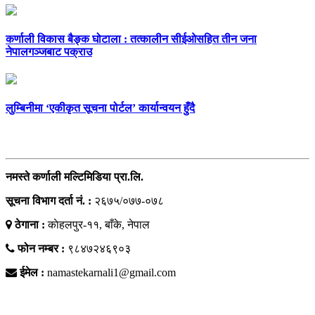
कर्णाली विकास बैङ्क घोटाला : तत्कालीन सीईओसहित तीन जना
नेपालगञ्जबाट पक्राउ
लुम्बिनीमा ‘एकीकृत सूचना पोर्टल’ कार्यान्वयन हुँदै
सम्पर्क
नमस्ते कर्णाली मल्टिमिडिया प्रा.लि.
सूचना विभाग दर्ता नं. :
२६७५/०७७-०७८
ठेगाना :
काेहलपुर-११, बाँके, नेपाल
फोन नम्बर :
९८४७२४६९०३
ईमेल :
namastekarnali1@gmail.com
हाम्राे टिम