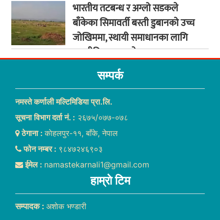
भारतीय तटबन्ध र अग्लो सडकले
बाँकेका सिमावर्ती बस्ती डुबानको उच्च
जोखिममा, स्थायी समाधानका लागि
कूटनीतिक पहलको माग
सम्पर्क
नमस्ते कर्णाली मल्टिमिडिया प्रा.लि.
सूचना विभाग दर्ता नं. :
२६७५/०७७-०७८
ठेगाना :
काेहलपुर-११, बाँके, नेपाल
फोन नम्बर :
९८४७२४६९०३
ईमेल :
namastekarnali1@gmail.com
हाम्राे टिम
सम्पादक :
अशाेक भण्डारी