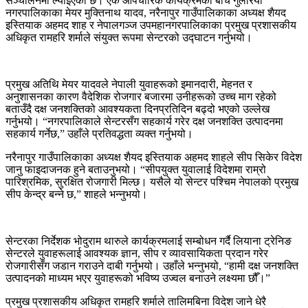
सञ्चालनमा ल्याइएको छ। एक औपचारिक कार्यक्रमका बीच गुलरिया
नगरपालिकाका मेयर मुक्तिनाथ यादव, नरैनापुर गाउँपालिकाका अध्यक्ष शैयद
इस्तियाक अहमद शाह र नेपालगञ्ज उपमहानगरपालिकाका प्रमुख प्रशासकीय
अधिकृत रामहरि शर्माले संयुक्त रूपमा सेन्टरको उद्घाटन गर्नुभयो।
प्रमुख अतिथि मेयर यादवले नेपाली युवाहरूको इमानदारी, मेहनत र
अनुशासनका कारण वैदेशिक रोजगार बजारमा उनीहरूको उच्च माग रहेको
बताउँदै दक्ष जनशक्तिको आवश्यकता दिनप्रतिदिन बढ्दो भएको उल्लेख
गर्नुभयो। “नगरपालिकाले सेन्टरसँग सहकार्य गरेर दक्ष जनशक्ति उत्पादनमा
सहकार्य गर्नेछ,” उहाँले प्रतिवद्धता व्यक्त गर्नुभयो।
नरैनापुर गाउँपालिकाका अध्यक्ष शैयद इस्तियाक अहमद शाहले सीप सिकेर विदेश
जानु फाइदाजनक हुने बताउनुभयो। “सीपयुक्त युवालाई विदेशमा राम्रो
पारिश्रमिक, सुरक्षित रोजगारी मिल्छ। यसैले यो सेन्टर पश्चिम नेपालको प्रमुख
सीप केन्द्र बन्ने छ,” शाहले भन्नुभयो।
सेन्टरका निर्देशक भोदुराम थारुले कार्यक्रमलाई सम्बोधन गर्दै लियाना ट्रेनिङ
सेन्टरले युवाहरूलाई आवश्यक ज्ञान, सीप र व्यावसायिकता प्रदान गरेर
रोजगारीसँग जडान गराउने दाबी गर्नुभयो। उहाँले भन्नुभयो, “हामी दक्ष जनशक्ति
उत्पादनको माध्यम भएर युवाहरूको भविष्य उज्वल बनाउने लक्ष्यमा छौँ।”
प्रमुख प्रशासकीय अधिकृत रामहरि शर्माले तालिमबिना विदेश जाने धेरै