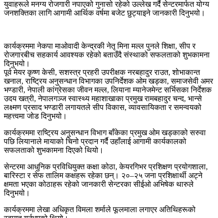
युवाहरूले मनग्य रोजगारी नपाएको गुनासो रहेको उल्लेख गर्दै सेन्टरमार्फत योग्य
जनशक्तिका लागि आगामी आर्थिक वर्षमा बजेट छुट्याइने जानकारी दिनुभयो।
कार्यक्रममा नेकपा माओवादी केन्द्रकी नेतृ मिना मल्ल पुनले शिक्षा, सीप र
रोजगारबीच सहकार्य आवश्यक रहेको बताउँदै संस्थाको सफलताको शुभकामना
दिनुभयो।
पूर्व मेयर कृष्ण केसी, सशस्त्र प्रहरी उपरीक्षक नरबहादुर राउत, शोभाकान्त
खनाल, राष्ट्रिय अनुसन्धान विभागका उपनिर्देशक ओम खड्का, समाजसेवी अमर
भण्डारी, नेपाली कांग्रेसका जीवन मल्ल, लियाना म्यानेजमेन्ट सर्भिसका निर्देशक
उदय खत्री, नेपालगञ्ज स्वास्थ्य महाशाखाका प्रमुख रामबहादुर चन्द, भान्से
लक्ष्मण प्रसाद भण्डारी लगायतले सीप विकास, व्यावसायिकता र समन्वयको
महत्त्वमा जोड दिनुभयो।
कार्यक्रममा राष्ट्रिय अनुसन्धान विभाग बाँकेका प्रमुख ओम खड्काको सरुवा
पछि लियानाले मायाको चिनो प्रदान गर्दै उहाँलाई आगामी कार्यकालको
सफलताको शुभकामना दिएको थियो।
सेन्टरमा आधुनिक प्रविधियुक्त कक्षा कोठा, केयरगिभर प्रशिक्षण प्रयोगशाला,
बारिस्टा र सेफ तालिम कक्षहरू रहेका छन्। २०–२५ जना प्रशिक्षार्थी अट्ने
क्षमता भएका कोठाहरू रहेको जानकारी सेन्टरका सीईओ अभिषेक थारुले
दिनुभयो।
कार्यक्रममा लेखा अधिकृत विमला शर्माले फूलमाला लगाएर अतिथिहरूको