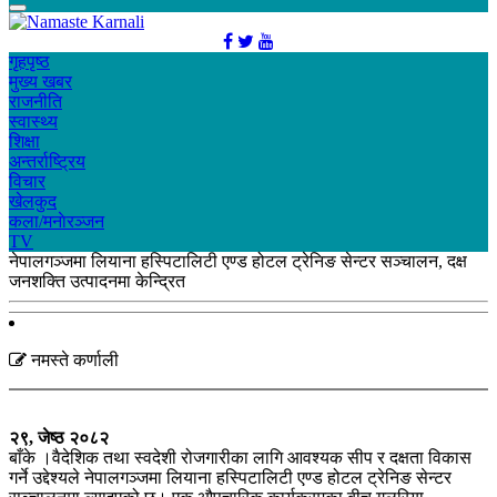
गृहपृष्ठ
मुख्य खबर
राजनीति
स्वास्थ्य
शिक्षा
अन्तर्राष्ट्रिय
विचार
खेलकुद
कला/मनाेरञ्जन
TV
नेपालगञ्जमा लियाना हस्पिटालिटी एण्ड होटल ट्रेनिङ सेन्टर सञ्चालन, दक्ष
जनशक्ति उत्पादनमा केन्द्रित
नमस्ते कर्णाली
२९, जेष्ठ २०८२
बाँके ।वैदेशिक तथा स्वदेशी रोजगारीका लागि आवश्यक सीप र दक्षता विकास
गर्ने उद्देश्यले नेपालगञ्जमा लियाना हस्पिटालिटी एण्ड होटल ट्रेनिङ सेन्टर