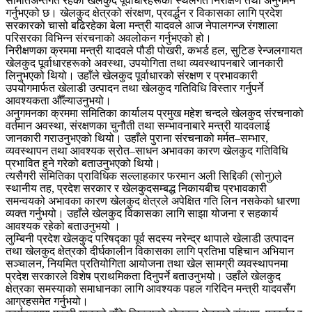
समितिअन्तर्गत रहेका खेलकुद पूर्वाधारहरूको स्थलगत निरीक्षण तथा अनुगमन
गर्नुभएको छ। खेलकुद क्षेत्रको संरक्षण, प्रवर्द्धन र विकासका लागि प्रदेश
सरकारको चासो बढिरहेका बेला मन्त्री यादवले आज नेपालगन्ज रंगशाला
परिसरका विभिन्न संरचनाको अवलोकन गर्नुभएको हो।
निरीक्षणका क्रममा मन्त्री यादवले पौडी पोखरी, कभर्ड हल, सुटिङ रेन्जलगायत
खेलकुद पूर्वाधारहरूको अवस्था, उपयोगिता तथा व्यवस्थापनबारे जानकारी
लिनुभएको थियो। उहाँले खेलकुद पूर्वाधारको संरक्षण र प्रभावकारी
उपयोगमार्फत खेलाडी उत्पादन तथा खेलकुद गतिविधि विस्तार गर्नुपर्ने
आवश्यकता औँल्याउनुभयो।
अनुगमनका क्रममा समितिका कार्यालय प्रमुख महेश चन्दले खेलकुद संरचनाको
वर्तमान अवस्था, संरक्षणका चुनौती तथा सम्भावनाबारे मन्त्री यादवलाई
जानकारी गराउनुभएको थियो। उहाँले पुराना संरचनाको मर्मत–सम्भार,
व्यवस्थापन तथा आवश्यक स्रोत–साधन अभावका कारण खेलकुद गतिविधि
प्रभावित हुने गरेको बताउनुभएको थियो।
त्यसैगरी समितिका प्राविधिक सल्लाहकार फरमान अली सिद्दिकी (सोनु)ले
स्थानीय तह, प्रदेश सरकार र खेलकुदसम्बद्ध निकायबीच प्रभावकारी
समन्वयको अभावका कारण खेलकुद क्षेत्रले अपेक्षित गति लिन नसकेको धारणा
व्यक्त गर्नुभयो। उहाँले खेलकुद विकासका लागि साझा योजना र सहकार्य
आवश्यक रहेको बताउनुभयो ।
लुम्बिनी प्रदेश खेलकुद परिषद्का पूर्व सदस्य नरेन्द्र थापाले खेलाडी उत्पादन
तथा खेलकुद क्षेत्रको दीर्घकालीन विकासका लागि प्रतिभा पहिचान अभियान
सञ्चालन, नियमित प्रतियोगिता आयोजना तथा खेल सामग्री व्यवस्थापनमा
प्रदेश सरकारले विशेष प्राथमिकता दिनुपर्ने बताउनुभयो। उहाँले खेलकुद
क्षेत्रका समस्याको समाधानका लागि आवश्यक पहल गरिदिन मन्त्री यादवसँग
आग्रहसमेत गर्नुभयो।