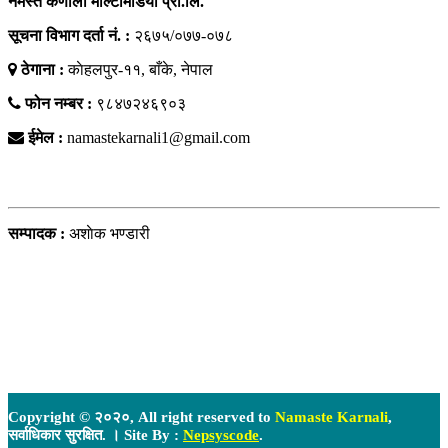
नमस्ते कर्णाली मल्टिमिडिया प्रा.लि.
सूचना विभाग दर्ता नं. :
२६७५/०७७-०७८
ठेगाना :
काेहलपुर-११, बाँके, नेपाल
फोन नम्बर :
९८४७२४६९०३
ईमेल :
namastekarnali1@gmail.com
हाम्राे टिम
सम्पादक :
अशाेक भण्डारी
Copyright © २०२०, All right reserved to
Namaste Karnali
,
सर्वाधिकार सुरक्षित. । Site By :
Nepsyscode
.