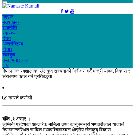
गृहपृष्ठ
मुख्य खबर
राजनीति
स्वास्थ्य
शिक्षा
अन्तर्राष्ट्रिय
विचार
खेलकुद
कला/मनाेरञ्जन
TV
नेपालगन्ज रंगशालाका खेलकुद संरचनाको निरीक्षण गर्दै मन्त्री यादव, विकास र
संरक्षणमा पहल गर्ने प्रतिबद्धता
नमस्ते कर्णाली
बाँके ,९ असार ।
लुम्बिनी प्रदेशका आन्तरिक मामिला तथा कानुनमन्त्री भण्डारीलाल यादवले
नेपालगन्जस्थित साबिक मध्यपश्चिमाञ्चल क्षेत्रीय खेलकुद विकास