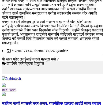
कार्यक्रममा मन्त्री यादवले बाँके जिल्लाको खेलकुद क्षेत्रको संरक्षण, प्रवर्द्धन र
समग्र विकासका लागि आफूले सक्दो पहल गर्ने प्रतिबद्धता व्यक्त गर्नुभयो।
उहाँले आवश्यक स्रोत–साधन व्यवस्थापनका लागि आफ्नो संसदीय विकास
कोषका साथै सम्बन्धित मन्त्रालय र प्रदेश सरकारसँग समन्वय गरेर अगाडि
बढ्ने बताउनुभयो।
मन्त्री यादवले खेलकुद पूर्वाधारको संरक्षण मात्र नभई खेलाडीको क्षमता
अभिवृद्धि, प्रशिक्षणका अवसर विस्तार तथा नियमित खेल गतिविधिको प्रवर्द्धनमा
प्रदेश सरकारले विशेष ध्यान दिनुपर्नेमा जोड दिनुभयो। उहाँले खेलकुद क्षेत्रलाई
युवाको ऊर्जा, अनुशासन र राष्ट्रको गौरवसँग जोडिएको महत्वपूर्ण क्षेत्रका रूपमा
उल्लेख गर्दै यसको दिगो विकासका लागि सबै पक्षको सहकार्य आवश्यक रहेको
बताउनुभयो।
९ असार २०८३, मंगलवार ०६:२३ प्रकाशित
यो खबर पढेर तपाईलाई कस्तो महसुस भयो ?
तपाईको प्रतिक्रिया दिनुहोस्
ताजा खबर
सुर्खेतमा एलपी ग्यासको चरम अभाव, राजनीतिक दलद्वारा आपूर्ति सहज बनाउन