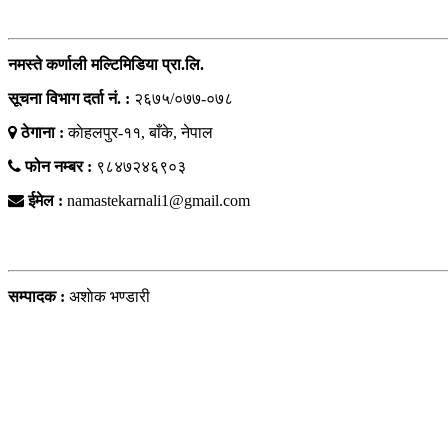
सम्पर्क
नमस्ते कर्णाली मल्टिमिडिया प्रा.लि.
सूचना विभाग दर्ता नं. :
२६७५/०७७-०७८
ठेगाना :
काेहलपुर-११, बाँके, नेपाल
फोन नम्बर :
९८४७२४६९०३
ईमेल :
namastekarnali1@gmail.com
हाम्राे टिम
सम्पादक :
अशाेक भण्डारी