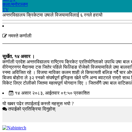
कला/मनाेरञ्जन
TV
अन्तरविद्यालय क्रिकेटमा उषाले विजयामाविलाई ६ रनले हरायो
नमस्ते कर्णाली
सुर्खेत, १४ असार ।
कर्णाली प्रदेश अन्तरविद्यालय राष्ट्रिय क्रिकेट प्रतियोगिताको उपाधि उषा ब
वीरेन्द्रनगर मैदानमा टस जितेर पहिले फिल्डिङ रोजेको विजयामाविले उषा बाल
रनमा अविजित रहे । विजया माविका कलम शाही ले किफायती बलिङ गर्दै चार ओभरम
बिजय बोहोरा ले ३२ रनको संघर्षपूर्ण इनिङ्स खेले पनि अन्य ब्याटरले राम्रो सा
विकेट लिएर टोलीको जितमा महत्वपूर्ण योगदान दिए । जितसँगै उषा बाल वाटिकाले र
१४ असार २०८३, आईतवार ०९:५० प्रकाशित
यो खबर पढेर तपाईलाई कस्तो महसुस भयो ?
तपाईको प्रतिक्रिया दिनुहोस्