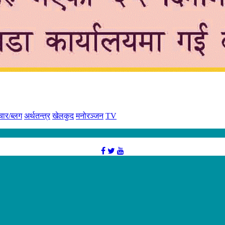
चार/ब्लग
अर्थतन्त्र
खेलकुद
मनोरञ्जन
TV