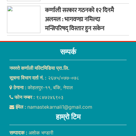
कर्णाली सरकार गठनको १२ दिनमै
अलमल : भागवण्डा नमिल्दा
मन्त्रिपरिषद् विस्तार हुन सकेन
सम्पर्क
नमस्ते कर्णाली मल्टिमिडिया प्रा.लि.
सूचना विभाग दर्ता नं. :
२६७५/०७७-०७८
ठेगाना :
काेहलपुर-११, बाँके, नेपाल
फोन नम्बर :
९८४७२४६९०३
ईमेल :
namastekarnali1@gmail.com
हाम्राे टिम
सम्पादक :
अशाेक भण्डारी