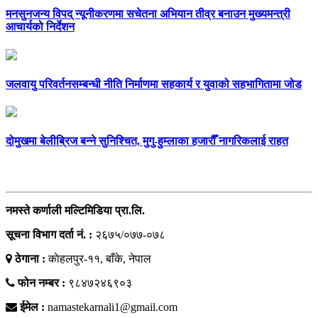
मनसुनजन्य विपद् न्यूनीकरणमा सचेतना अभियान तीव्र बनाउन मुख्यमन्त्री
आचार्यको निर्देशन
जलवायु परिवर्तनसम्बन्धी नीति निर्माणमा सहकार्य र युवाको सहभागितामा जोड
दोमुखमा बेलीब्रिज बन्ने सुनिश्चित, मुगु-हुम्लाका हजारौँ नागरिकलाई राहत
सम्पर्क
नमस्ते कर्णाली मल्टिमिडिया प्रा.लि.
सूचना विभाग दर्ता नं. :
२६७५/०७७-०७८
ठेगाना :
काेहलपुर-११, बाँके, नेपाल
फोन नम्बर :
९८४७२४६९०३
ईमेल :
namastekarnali1@gmail.com