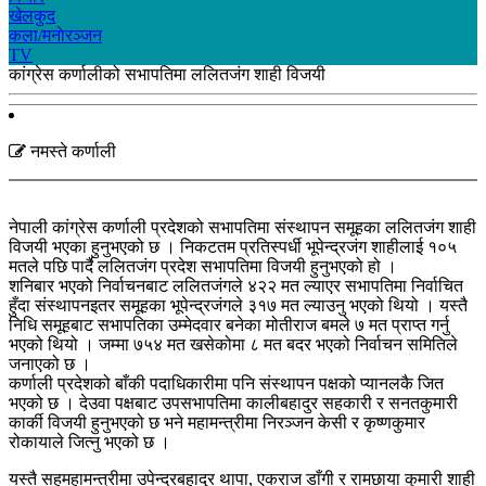
खेलकुद
कला/मनाेरञ्जन
TV
कांग्रेस कर्णालीको सभापतिमा ललितजंग शाही विजयी
नमस्ते कर्णाली
नेपाली कांग्रेस कर्णाली प्रदेशको सभापतिमा संस्थापन समूहका ललितजंग शाही
विजयी भएका हुनुभएको छ । निकटतम प्रतिस्पर्धी भूपेन्द्रजंग शाहीलाई १०५
मतले पछि पार्दै ललितजंग प्रदेश सभापतिमा विजयी हुनुभएको हो ।
शनिबार भएको निर्वाचनबाट ललितजंगले ४२२ मत ल्याएर सभापतिमा निर्वाचित
हुँदा संस्थापनइतर समूहका भूपेन्द्रजंगले ३१७ मत ल्याउनु भएको थियो । यस्तै
निधि समूहबाट सभापतिका उम्मेदवार बनेका मोतीराज बमले ७ मत प्राप्त गर्नु
भएको थियो । जम्मा ७५४ मत खसेकोमा ८ मत बदर भएको निर्वाचन समितिले
जनाएको छ ।
कर्णाली प्रदेशको बाँकी पदाधिकारीमा पनि संस्थापन पक्षको प्यानलकै जित
भएको छ । देउवा पक्षबाट उपसभापतिमा कालीबहादुर सहकारी र सनतकुमारी
कार्की विजयी हुनुभएको छ भने महामन्त्रीमा निरञ्जन केसी र कृष्णकुमार
रोकायाले जित्नु भएको छ ।
यस्तै सहमहामन्त्रीमा उपेन्द्रबहादुर थापा, एकराज डाँगी र रामछाया कुमारी शाही