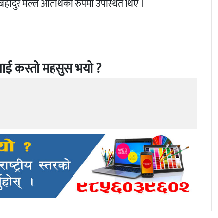
रुपबहादुर मल्ल अतिथिको रुपमा उपस्थित थिए ।
ाई कस्तो महसुस भयो ?