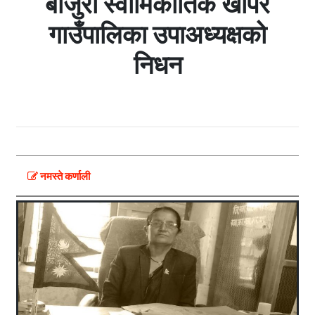
बाजुरा स्वामिकार्तिक खापर
गाउँपालिका उपाअध्यक्षको
निधन
नमस्ते कर्णाली