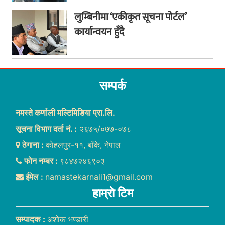
लुम्बिनीमा ‘एकीकृत सूचना पोर्टल’
कार्यान्वयन हुँदै
सम्पर्क
नमस्ते कर्णाली मल्टिमिडिया प्रा.लि.
सूचना विभाग दर्ता नं. :
२६७५/०७७-०७८
ठेगाना :
काेहलपुर-११, बाँके, नेपाल
फोन नम्बर :
९८४७२४६९०३
ईमेल :
namastekarnali1@gmail.com
हाम्राे टिम
सम्पादक :
अशाेक भण्डारी