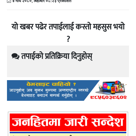
४ माघ २०८०, बिहीबार ०८:२३ प्रकाशित
यो खबर पढेर तपाईलाई कस्तो महसुस भयो
?
तपाईको प्रतिक्रिया दिनुहोस्