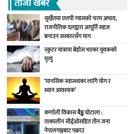
ताजा खबर
सुर्खेतमा एलपी ग्यासको चरम अभाव,
राजनीतिक दलद्वारा आपूर्ति सहज
बनाउन सरकारसँग माग
स्कुटर यात्रामा बेहोस भएका युवकको
मृत्यु
‘मानसिक स्वास्थ्यका लागि योग र
ध्यान आवश्यक’
कर्णाली विकास बैङ्क घोटाला :
तत्कालीन सीईओसहित तीन जना
नेपालगञ्जबाट पक्राउ