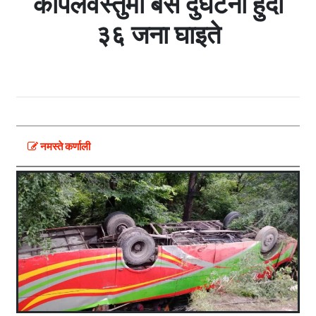
कपिलवस्तुमा बस दुर्घटना हुँदा
३६ जना घाइते
नमस्ते कर्णाली