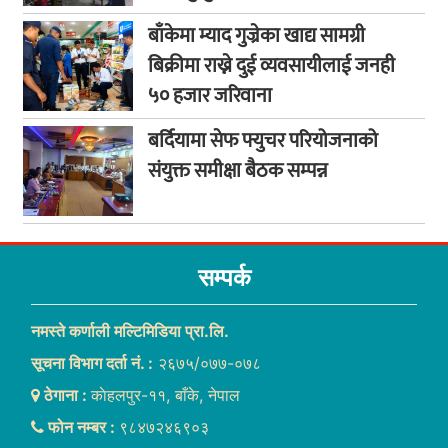
बाँकेमा म्याद गुज्रेका खाद्य सामग्री
बिक्रीमा राख्ने दुई व्यवसायीलाई जनही
५० हजार जरिवाना
बर्दियामा सेफ फ्युचर परियोजनाको
संयुक्त समीक्षा बैठक सम्पन्न
सम्पर्क
नमस्ते कर्णाली मल्टिमिडिया प्रा.लि.
सूचना विभाग दर्ता नं. :
२६७५/०७७-०७८
ठेगाना :
काेहलपुर-११, बाँके, नेपाल
फोन नम्बर :
९८४७२४६९०३