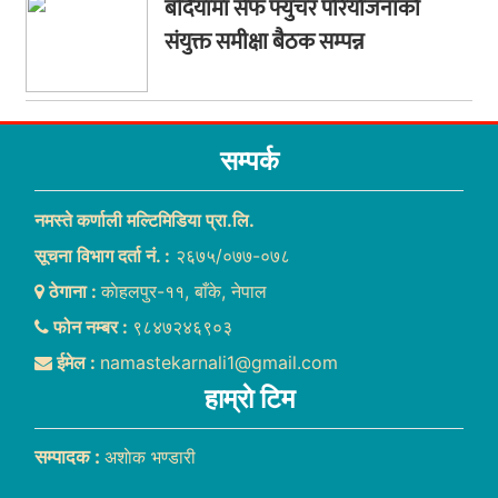
बर्दियामा सेफ फ्युचर परियोजनाको
संयुक्त समीक्षा बैठक सम्पन्न
सम्पर्क
नमस्ते कर्णाली मल्टिमिडिया प्रा.लि.
सूचना विभाग दर्ता नं. :
२६७५/०७७-०७८
ठेगाना :
काेहलपुर-११, बाँके, नेपाल
फोन नम्बर :
९८४७२४६९०३
ईमेल :
namastekarnali1@gmail.com
हाम्राे टिम
सम्पादक :
अशाेक भण्डारी