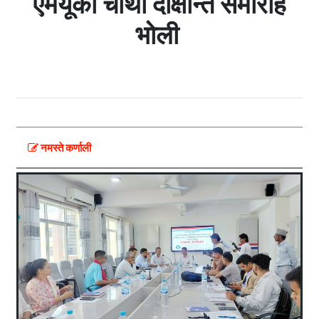
एमयूको चौथो दीक्षान्त समारोह
भोली
नमस्ते कर्णाली