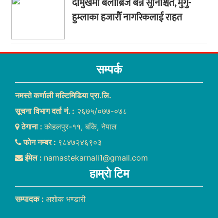
दोमुखमा बेलीब्रिज बन्ने सुनिश्चित, मुगु-
हुम्लाका हजारौँ नागरिकलाई राहत
सम्पर्क
नमस्ते कर्णाली मल्टिमिडिया प्रा.लि.
सूचना विभाग दर्ता नं. :
२६७५/०७७-०७८
ठेगाना :
काेहलपुर-११, बाँके, नेपाल
फोन नम्बर :
९८४७२४६९०३
ईमेल :
namastekarnali1@gmail.com
हाम्राे टिम
सम्पादक :
अशाेक भण्डारी