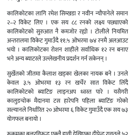
कालिकोटका लागि रमेश सिम्खडा र नवीन न्यौपानेले समान
२–२ विकेट लिए । एक सय ८८ रनको लक्ष्य पछ्याएको
कालिकोटको सुरुआत नै कमजोर रह्यो । टोलीले नियमित
अन्तरालमा विकेट गुमाउँदै ११.५ ओभरमा ७४ रनमै अलआउट
भयो । कालिकोटका रोशन शाहीले सर्वाधिक १२ रन बनाए
भने अन्य ब्याटरले उल्लेखनीय प्रदर्शन गर्न सकेनन् ।
सुर्खेतको जीतमा कैलाश खड्का खेलका नायक बने । उनले
केवल ३.५ ओभरमा १३ रन खर्चेर सात विकेट लिँदै
कालिकोटको ब्याटिङ लाइनअप ध्वस्त पारे । यसैगरी
कालुङचोक मैदानमा टस हारेपनि पहिला ब्याटिंङ गरेको
सल्यानले निर्धारित २० ओभरमा ६ विकेट गुमाउँदै एक सय ७३
योगफल बनायो ।
रूकुमका बलरविरूद्ध एक्लै हावी देखिएका दीपेन्द्र रावतले ५२